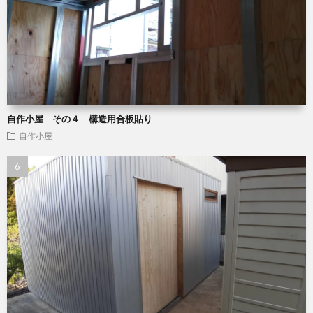
自作小屋 その４ 構造用合板貼り
自作小屋