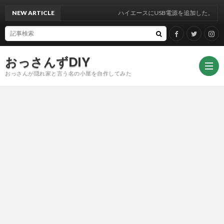
NEW ARTICLE
ハイエースにUSB電源を追加した。
おっさんずDIY
おっさんが隠れ家と言う名の小屋を自作してみた
DIY
Face
Twitt
Insta