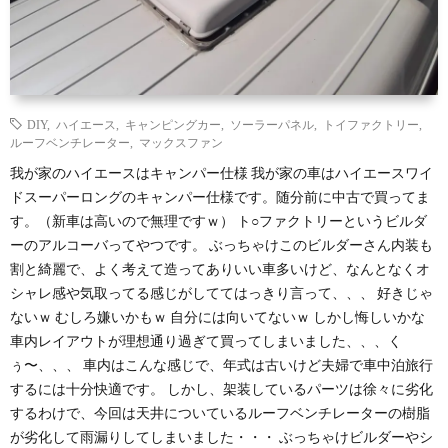
DIY
,
ハイエース
,
キャンピングカー
,
ソーラーパネル
,
トイファクトリー
,
ルーフベンチレーター
,
マックスファン
我が家のハイエースはキャンパー仕様 我が家の車はハイエースワイ
ドスーパーロングのキャンパー仕様です。随分前に中古で買ってま
す。（新車は高いので無理ですｗ） ト○ファクトリーというビルダ
ーのアルコーバってやつです。 ぶっちゃけこのビルダーさん内装も
割と綺麗で、よく考えて造ってありいい車多いけど、なんとなくオ
シャレ感や気取ってる感じがしててはっきり言って、、、 好きじゃ
ないｗ むしろ嫌いかもｗ 自分には向いてないｗ しかし悔しいかな
車内レイアウトが理想通り過ぎて買ってしまいました、、、く
ぅ〜、、、 車内はこんな感じで、年式は古いけど夫婦で車中泊旅行
するには十分快適です。 しかし、架装しているパーツは徐々に劣化
するわけで、今回は天井についているルーフベンチレーターの樹脂
が劣化して雨漏りしてしまいました・・・ ぶっちゃけビルダーやシ