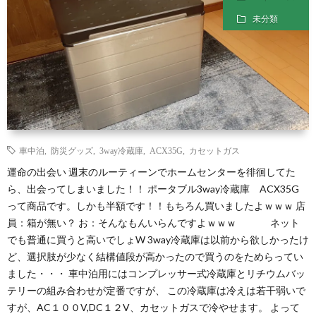
未分類
車中泊
,
防災グッズ
,
3way冷蔵庫
,
ACX35G
,
カセットガス
運命の出会い 週末のルーティーンでホームセンターを徘徊してた
ら、出会ってしまいました！！ ポータブル3way冷蔵庫 ACX35G
って商品です。しかも半額です！！もちろん買いましたよｗｗｗ 店
員：箱が無い？ お：そんなもんいらんですよｗｗｗ ネット
でも普通に買うと高いでしょW 3way冷蔵庫は以前から欲しかったけ
ど、選択肢が少なく結構値段が高かったので買うのをためらってい
ました・・・ 車中泊用にはコンプレッサー式冷蔵庫とリチウムバッ
テリーの組み合わせが定番ですが、 この冷蔵庫は冷えは若干弱いで
すが、AC１００V,DC１２V、カセットガスで冷やせます。 よって