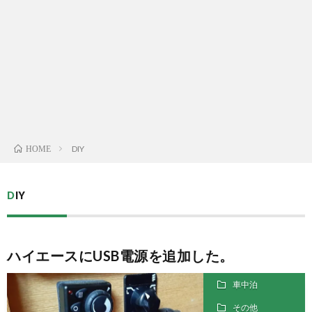
Yelp
メ
ー
ル
DIY
HOME
DIY
ハイエースにUSB電源を追加した。
車中泊
その他