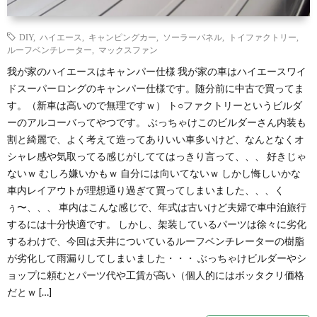
DIY
,
ハイエース
,
キャンピングカー
,
ソーラーパネル
,
トイファクトリー
,
ルーフベンチレーター
,
マックスファン
我が家のハイエースはキャンパー仕様 我が家の車はハイエースワイ
ドスーパーロングのキャンパー仕様です。随分前に中古で買ってま
す。（新車は高いので無理ですｗ） ト○ファクトリーというビルダ
ーのアルコーバってやつです。 ぶっちゃけこのビルダーさん内装も
割と綺麗で、よく考えて造ってありいい車多いけど、なんとなくオ
シャレ感や気取ってる感じがしててはっきり言って、、、 好きじゃ
ないｗ むしろ嫌いかもｗ 自分には向いてないｗ しかし悔しいかな
車内レイアウトが理想通り過ぎて買ってしまいました、、、く
ぅ〜、、、 車内はこんな感じで、年式は古いけど夫婦で車中泊旅行
するには十分快適です。 しかし、架装しているパーツは徐々に劣化
するわけで、今回は天井についているルーフベンチレーターの樹脂
が劣化して雨漏りしてしまいました・・・ ぶっちゃけビルダーやシ
ョップに頼むとパーツ代や工賃が高い（個人的にはボッタクリ価格
だとｗ […]