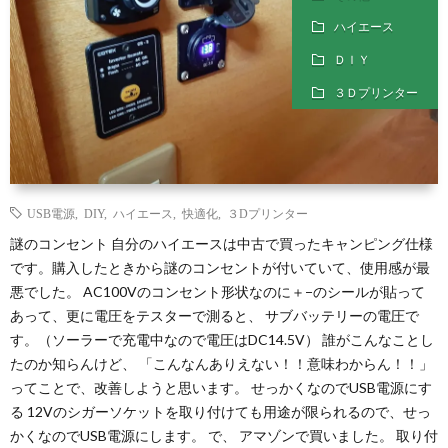
ハイエース
ＤＩＹ
３Ｄプリンター
USB電源
,
DIY
,
ハイエース
,
快適化
,
３Dプリンター
謎のコンセント 自分のハイエースは中古で買ったキャンピング仕様
です。購入したときから謎のコンセントが付いていて、使用感が最
悪でした。 AC100Vのコンセント形状なのに＋−のシールが貼って
あって、更に電圧をテスターで測ると、 サブバッテリーの電圧で
す。（ソーラーで充電中なので電圧はDC14.5V） 誰がこんなことし
たのか知らんけど、 「こんなんありえない！！意味わからん！！」
ってことで、改善しようと思います。 せっかくなのでUSB電源にす
る 12Vのシガーソケットを取り付けても用途が限られるので、せっ
かくなのでUSB電源にします。 で、 アマゾンで買いました。 取り付