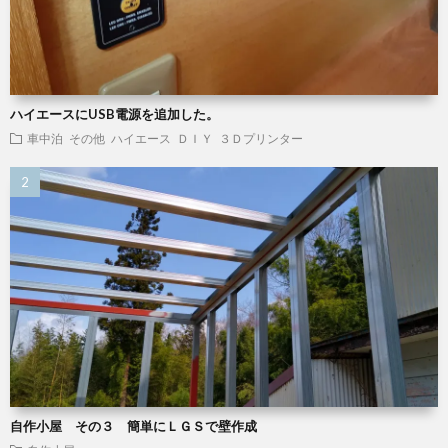
ハイエースにUSB電源を追加した。
車中泊
その他
ハイエース
ＤＩＹ
３Ｄプリンター
自作小屋 その３ 簡単にＬＧＳで壁作成