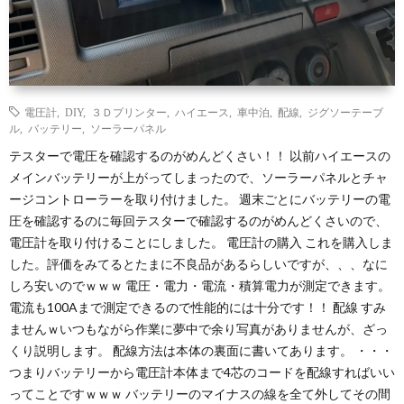
電圧計
,
DIY
,
３Ｄプリンター
,
ハイエース
,
車中泊
,
配線
,
ジグソーテーブ
ル
,
バッテリー
,
ソーラーパネル
テスターで電圧を確認するのがめんどくさい！！ 以前ハイエースの
メインバッテリーが上がってしまったので、ソーラーパネルとチャ
ージコントローラーを取り付けました。 週末ごとにバッテリーの電
圧を確認するのに毎回テスターで確認するのがめんどくさいので、
電圧計を取り付けることにしました。 電圧計の購入 これを購入しま
した。評価をみてるとたまに不良品があるらしいですが、、、なに
しろ安いのでｗｗｗ 電圧・電力・電流・積算電力が測定できます。
電流も100Aまで測定できるので性能的には十分です！！ 配線 すみ
ませんｗいつもながら作業に夢中で余り写真がありませんが、ざっ
くり説明します。 配線方法は本体の裏面に書いてあります。 ・・・
つまりバッテリーから電圧計本体まで4芯のコードを配線すればいい
ってことですｗｗｗ バッテリーのマイナスの線を全て外してその間