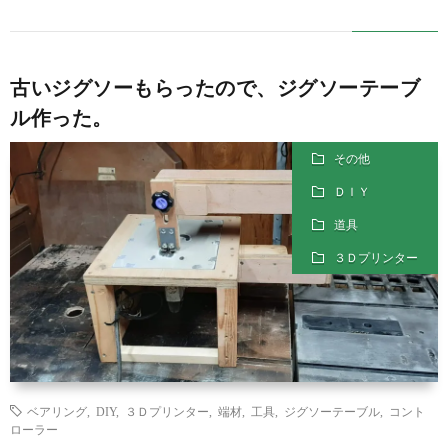
古いジグソーもらったので、ジグソーテーブ
ル作った。
その他
ＤＩＹ
道具
３Ｄプリンター
ベアリング
,
DIY
,
３Ｄプリンター
,
端材
,
工具
,
ジグソーテーブル
,
コント
ローラー