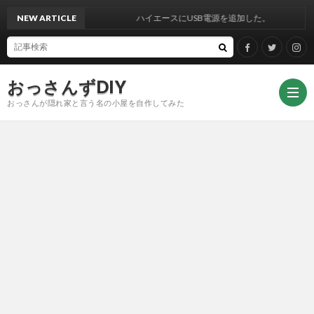
NEW ARTICLE
ハイエースにUSB電源を追加した。
おっさんずDIY
おっさんが隠れ家と言う名の小屋を自作してみた
DIY
Face
Twitt
Insta