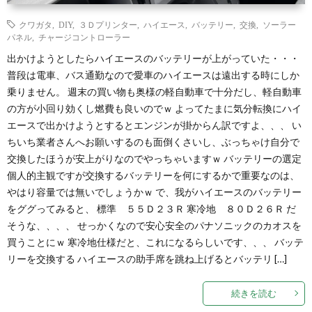
クワガタ
,
DIY
,
３Ｄプリンター
,
ハイエース
,
バッテリー
,
交換
,
ソーラー
パネル
,
チャージコントローラー
出かけようとしたらハイエースのバッテリーが上がっていた・・・
普段は電車、バス通勤なので愛車のハイエースは遠出する時にしか
乗りません。 週末の買い物も奥様の軽自動車で十分だし、軽自動車
の方が小回り効くし燃費も良いのでｗ よってたまに気分転換にハイ
エースで出かけようとするとエンジンが掛からん訳ですよ、、、 い
ちいち業者さんへお願いするのも面倒くさいし、ぶっちゃけ自分で
交換したほうが安上がりなのでやっちゃいますｗ バッテリーの選定
個人的主観ですが交換するバッテリーを何にするかで重要なのは、
やはり容量では無いでしょうかｗ で、我がハイエースのバッテリー
をググってみると、 標準 ５５Ｄ２３Ｒ 寒冷地 ８０Ｄ２６Ｒ だ
そうな、、、、 せっかくなので安心安全のパナソニックのカオスを
買うことにｗ 寒冷地仕様だと、これになるらしいです、、、 バッテ
リーを交換する ハイエースの助手席を跳ね上げるとバッテリ […]
続きを読む