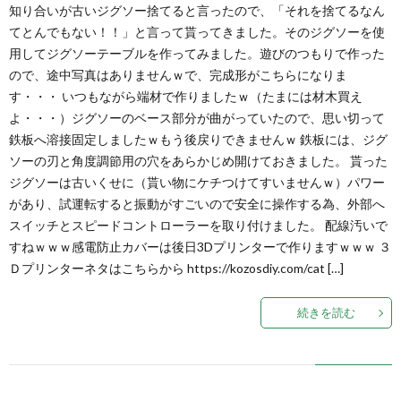
知り合いが古いジグソー捨てると言ったので、「それを捨てるなん
てとんでもない！！」と言って貰ってきました。そのジグソーを使
用してジグソーテーブルを作ってみました。遊びのつもりで作った
ので、途中写真はありませんｗで、完成形がこちらになりま
す・・・ いつもながら端材で作りましたｗ（たまには材木買え
よ・・・）ジグソーのベース部分が曲がっていたので、思い切って
鉄板へ溶接固定しましたｗもう後戻りできませんｗ 鉄板には、ジグ
ソーの刃と角度調節用の穴をあらかじめ開けておきました。 貰った
ジグソーは古いくせに（貰い物にケチつけてすいませんｗ）パワー
があり、試運転すると振動がすごいので安全に操作する為、外部へ
スイッチとスピードコントローラーを取り付けました。 配線汚いで
すねｗｗｗ感電防止カバーは後日3Dプリンターで作りますｗｗｗ ３
Ｄプリンターネタはこちらから https://kozosdiy.com/cat […]
続きを読む