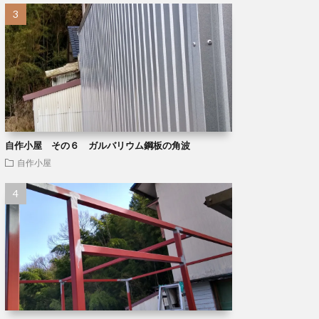
自作小屋 その６ ガルバリウム鋼板の角波
自作小屋