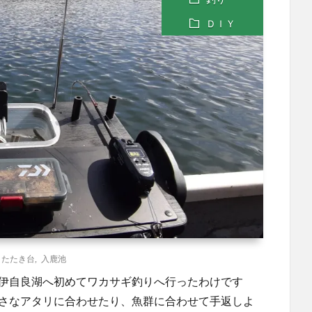
ＤＩＹ
,
たたき台
,
入鹿池
回伊自良湖へ初めてワカサギ釣りへ行ったわけです
小さなアタリに合わせたり、魚群に合わせて手返しよ