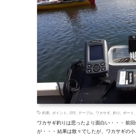
釣果
,
ポイント
,
DIY
,
テーブル
,
ワカサギ
,
釣り
,
ボート
ワカサギ釣りは思ったより面白い・・・ 前
が・・・ 結果は散々でしたが、ワカサギの