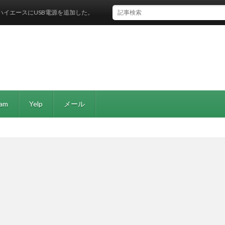
スにUSB電源を追加した。
ram
Yelp
メール