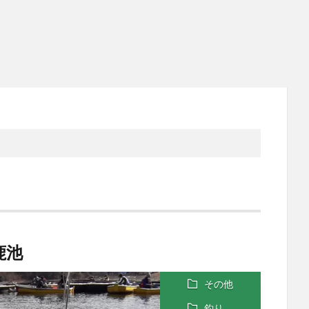
鹿池
その他
釣り