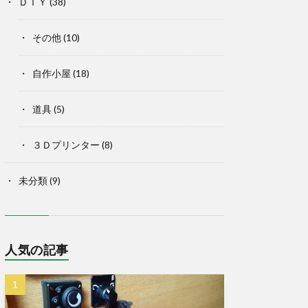
ＤＩＹ
(38)
その他
(10)
自作小屋
(18)
道具
(5)
３Ｄプリンター
(8)
未分類
(9)
人気の記事