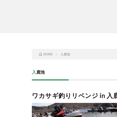
入鹿池
HOME
入鹿池
ワカサギ釣りリベンジ in 入