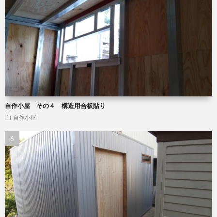
自作小屋 その４ 構造用合板貼り
自作小屋