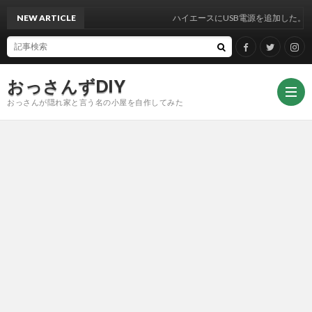
NEW ARTICLE
ハイエースにUSB電源を追加した。
おっさんずDIY
おっさんが隠れ家と言う名の小屋を自作してみた
DIY
Face
Twitt
Insta