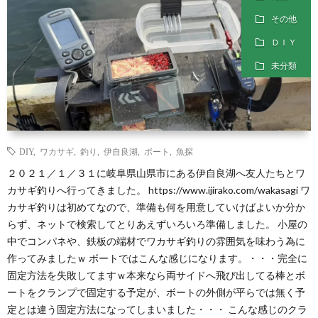
その他
ＤＩＹ
未分類
DIY
,
ワカサギ
,
釣り
,
伊自良湖
,
ボート
,
魚探
２０２１／１／３１に岐阜県山県市にある伊自良湖へ友人たちとワ
カサギ釣りへ行ってきました。 https://www.ijirako.com/wakasagi ワ
カサギ釣りは初めてなので、準備も何を用意していけばよいか分か
らず、ネットで検索してとりあえずいろいろ準備しました。 小屋の
中でコンパネや、鉄板の端材でワカサギ釣りの雰囲気を味わう為に
作ってみましたｗ ボートではこんな感じになります。・・・完全に
固定方法を失敗してますｗ本来なら両サイドへ飛び出してる棒とボ
ートをクランプで固定する予定が、ボートの外側が平らでは無く予
定とは違う固定方法になってしまいました・・・ こんな感じのクラ