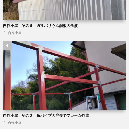
自作小屋 その６ ガルバリウム鋼板の角波
自作小屋
自作小屋 その２ 角パイプの溶接でフレーム作成
自作小屋