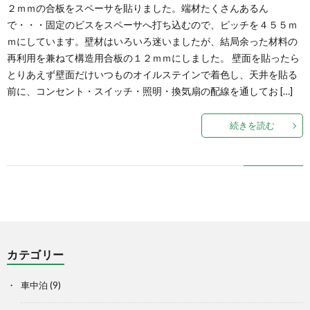
２ｍｍの合板をスペーサを貼りました。端材たくさんあるん
で・・・固定のビスをスペーサへ打ち込むので、ピッチを４５５ｍ
ｍにしています。壁材はいろいろ迷いましたが、結局余った材料の
再利用を兼ねて構造用合板の１２ｍｍにしました。 壁面を貼ったら
とりあえず壁面だけいつものオイルステインで着色し、天井を貼る
前に、コンセント・スイッチ・照明・換気扇の配線を通してお […]
続きを読む
カテゴリー
車中泊
(9)