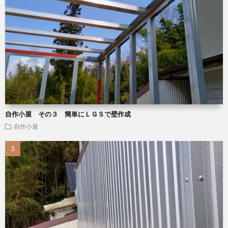
自作小屋 その３ 簡単にＬＧＳで壁作成
自作小屋