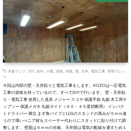
木製ランプ
,
DIY
,
自作
,
小屋
,
溶接
,
内装
,
壁
,
天井
,
電気工事
,
照明アレン
ジ
今回は内部の壁・天井貼りと電気工事をします。KOZOは一応電気
工事の資格を持っているので、すべてDIYで行います。 壁・天井貼
り・電気工事 使用した道具 メジャー スコヤ 保護手袋 丸鋸 木工用チ
ップソー 保護メガネ 丸鋸ガイド（９０・４５度切断用） インパク
トドライバー 脚立 まず角パイプとLGSのスタッドの厚みが５ｍｍ違
うので薄いべニア材をスペーサー代わりにスタッドに貼り付けて調
整します。 壁面は６ｍｍの合板、天井面は電気の配線を通すため１