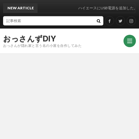
NEW ARTICLE
ハイエースにUSB電源を追加した。
おっさんずDIY
おっさんが隠れ家と言う名の小屋を自作してみた
DIY
Face
Twitt
Insta