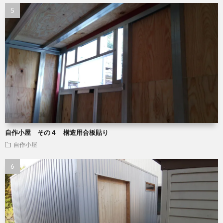
自作小屋 その４ 構造用合板貼り
自作小屋