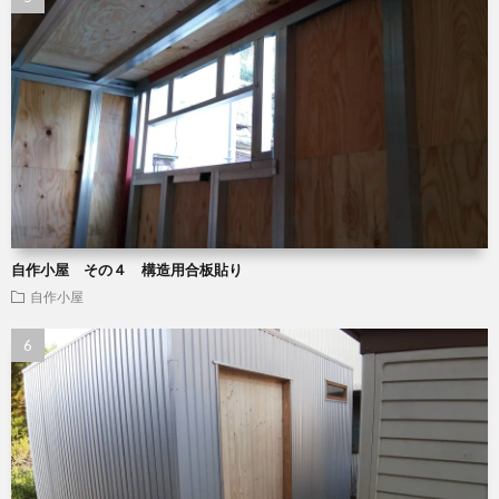
自作小屋 その４ 構造用合板貼り
自作小屋