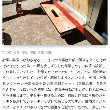
DIY
,
自作
,
小屋
,
溶接
,
倉庫
,
移動
計画の位置へ移動させる ここまでの作業は外部で脚立を立てなけれ
ばいけなかった為、小屋を少しずらした作業しやすい位置へ設置し
て作業していました。 外壁も仕上がったので、少しでも小屋が軽い
うちに元々計画していた位置へ移動しようと思います。 使用した道
具 メジャー 水平器 保護手袋 台車 車載ジャッキ（車用流用） 自作爪
付きジャッキぽいもの 移動には、物置を移動させたのと同様に平台
車を使用します。平台車へ乗せるために、前回と同様に車用のジャ
ッキを使用してジャッキアップして乗せるのですが、建物のアジャ
スターがＭ１２のボルトなので強度が心配です。なので、少しジャ