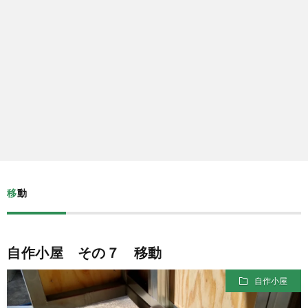
Yelp
メ
ー
ル
移動
自作小屋 その７ 移動
自作小屋