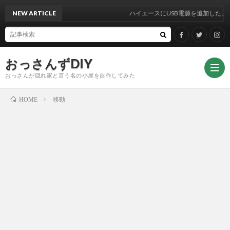
NEW ARTICLE
ハイエースにUSB電源を追加した。
おっさんずDIY
おっさんが隠れ家と言う名の小屋を自作してみた
移動
HOME
DIY
Face
Twitt
Insta