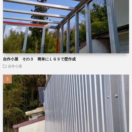
自作小屋 その３ 簡単にＬＧＳで壁作成
自作小屋