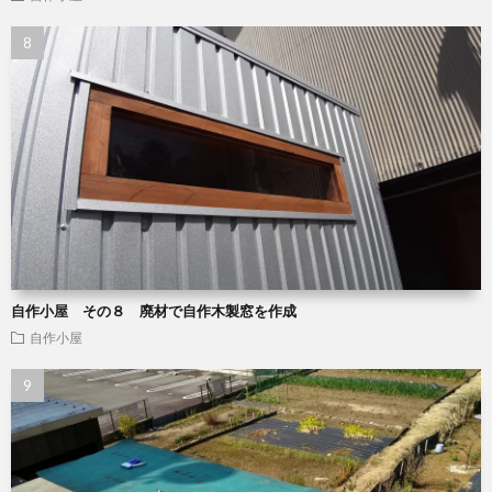
自作小屋 その８ 廃材で自作木製窓を作成
自作小屋